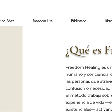
vina Páez
Freedom Life
Biblioteca
Libr
¿Qué es 
Freedom Healing es un
humano y conciencia, or
las personas que atra
confusión o necesidad d
El método trabaja sobre
experiencia de vida —e
existenciales— activan