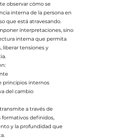
mite observar cómo se
ncia interna de la persona en
eso que está atravesando.
imponer interpretaciones, sino
lectura interna que permita
, liberar tensiones y
ia.
en:
nte
e principios internos
va del cambio
transmite a través de
 formativos definidos,
to y la profundidad que
a.