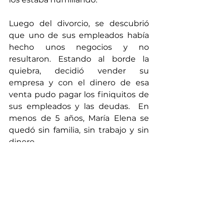
Luego del divorcio, se descubrió 
que uno de sus empleados había 
hecho unos negocios y no 
resultaron. Estando al borde la 
quiebra, decidió vender su 
empresa y con el dinero de esa 
venta pudo pagar los finiquitos de 
sus empleados y las deudas.  En 
menos de 5 años, María Elena se 
quedó sin familia, sin trabajo y sin 
dinero.
Cuando nos reencontramos estaba 
viviendo en un pequeño 
departamento alquilado y había 
conseguido trabajo en la empresa 
de una amiga. Ahí hacía las tareas 