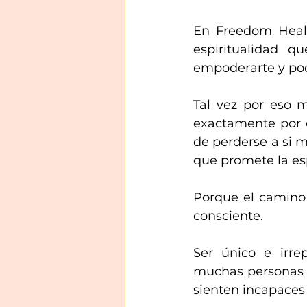
En Freedom Heali
espiritualidad q
empoderarte y pod
Tal vez por eso m
exactamente por q
de perderse a si m
que promete la espi
Porque el camino a
consciente. 
Ser único e irre
muchas personas 
sienten incapaces