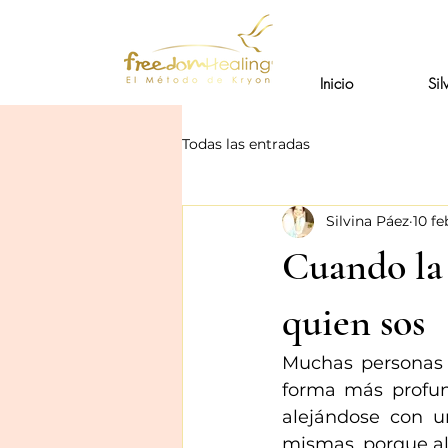
Inicio
Sil
Todas las entradas
Silvina Páez
10 fe
Cuando la 
quien sos
Muchas personas s
forma más profun
alejándose con u
mismas, porque al