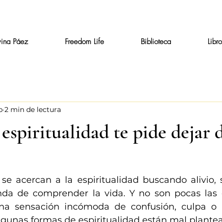
vina Páez
Freedom Life
Biblioteca
Libr
b
2 min de lectura
espiritualidad te pide dejar d
e acercan a la espiritualidad buscando alivio, 
da de comprender la vida. Y no son pocas las 
na sensación incómoda de confusión, culpa o p
gunas formas de espiritualidad están mal plantea