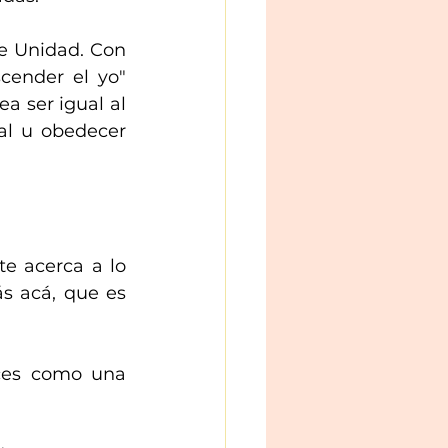
e Unidad. Con 
cender el yo" 
 ser igual al 
al u obedecer 
e acerca a lo 
s acá, que es 
ces como una 