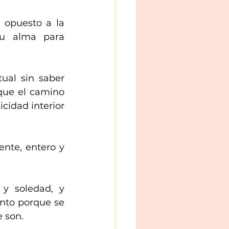
opuesto a la 
tu alma para 
ual sin saber 
que el camino 
cidad interior 
nte, entero y 
y soledad, y 
to porque se 
 son. 