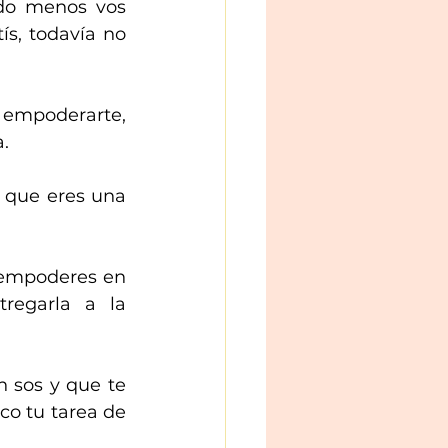
do menos vos 
ís, todavía no 
 empoderarte, 
. 
 que eres una 
 empoderes en 
regarla a la 
 sos y que te 
o tu tarea de 