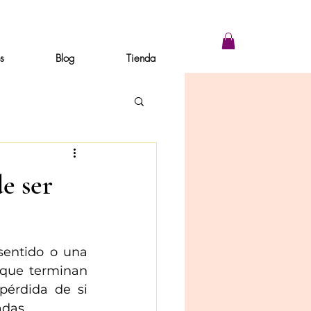
os
Blog
Tienda
e ser
sentido o una 
que terminan 
érdida de si 
das. 