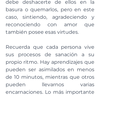
debe deshacerte de ellos en la 
basura o quemarlos, pero en este 
caso, sintiendo, agradeciendo y 
reconociendo con amor que 
también posee esas virtudes.
Recuerda que cada persona vive 
sus procesos de sanación a su 
propio ritmo. Hay aprendizajes que 
pueden ser asimilados en menos 
de 10 minutos, mientras que otros 
pueden llevarnos varias 
encarnaciones. Lo más importante 
es estar abierto y dispuesto a 
aprender, utilizando herramientas 
espirituales como Freedom 
Healing para realizar estos 
aprendizajes desde el paradigma 
de la abundancia, disfrutando de 